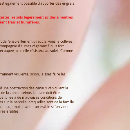
Il est également possible d’apporter des engrais
certes les sols légèrement acides à neutres
ient frais et humifères.
e l’ensoleillement direct. Si vous le cultivez
n compagnie d’autres végétaux à plus fort
découpée, plus elle résistera au soleil. Comme
iment virulente, sinon, laissez faire les
 d’une obstruction des canaux véhiculant la
e la zone atteinte. La plaie doit être
uvent liée à de mauvaises conditions de
sur la parcelle lorsqu’elles sont de la famille
 faut jamais planter un érable si l’on vient
res érables.