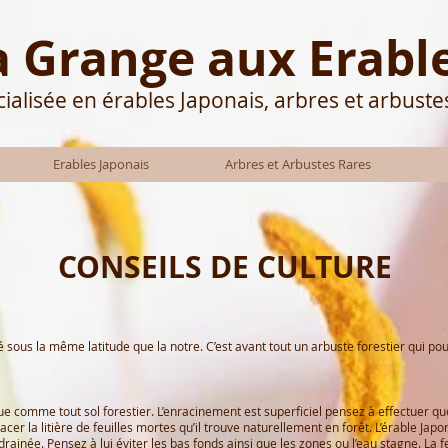
a Grange aux Erabl
ialisée en érables Japonais, arbres et arbuste
Erables Japonais
Arbres et Arbustes Rares
CONSEILS DE CULTURE
é sous la même latitude que la notre. C’est avant tout un arbuste forestier qui po
ue comme tout sol forestier. L’enracinement est superficiel pensez à effectuer que
cer la litière de feuilles mortes qu’il trouve naturellement en forêt. L’érable J
rainée. Pensez à lui éviter les bas fonds ainsi que les zones ou l’eau stagne. La fer