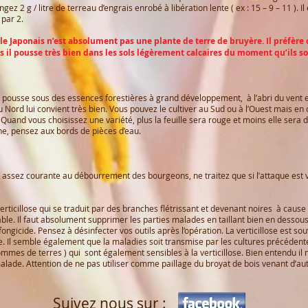
ez 2 g / litre de terreau d’engrais enrobé à libération lente ( ex : 15 – 9 – 11 ). 
 par 2.
e Japonais n’est absolument pas une plante de terre de bruyère. Il préfère 
s il pousse très bien dans les sols légèrement calcaires du moment qu’ils so
 pousse sous des essences forestières à grand développement, à l’abri du vent et d
au Nord lui convient très bien. Vous pouvez le cultiver au Sud ou à l’Ouest mais e
Quand vous choisissez une variété, plus la feuille sera rouge et moins elle sera 
che, pensez aux bords de pièces d’eau.
assez courante au débourrement des bourgeons, ne traitez que si l’attaque est vra
erticillose qui se traduit par des branches flétrissant et devenant noires à cause
ble. Il faut absolument supprimer les parties malades en taillant bien en dessous d
gicide. Pensez à désinfecter vos outils après l’opération. La verticillose est so
 Il semble également que la maladies soit transmise par les cultures précédentes 
es de terres ) qui sont également sensibles à la verticillose. Bien entendu il ne
lade. Attention de ne pas utiliser comme paillage du broyat de bois venant d’aut
Suivez nous sur :