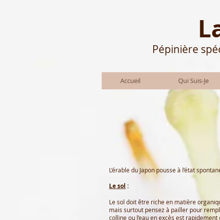
L
Pépinière spéc
Accueil
Qui Suis-Je
L’érable du Japon pousse à l’état spontan
Le sol
:
Le sol doit être riche en matière organiq
mais surtout pensez à pailler pour rempla
colline ou l’eau en excès est rapidement d