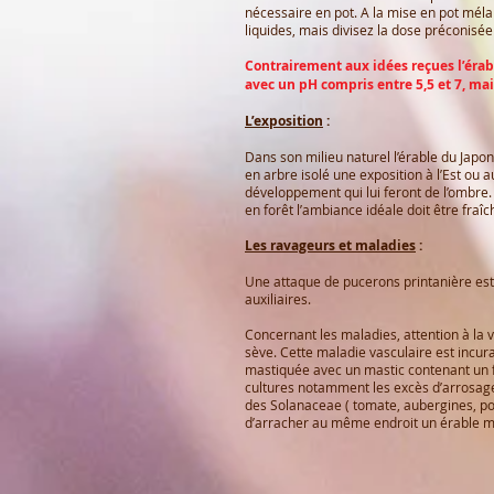
nécessaire en pot. A la mise en pot mélang
liquides, mais divisez la dose préconisée
Contrairement aux idées reçues l’érabl
avec un pH compris entre 5,5 et 7, mai
L’exposition
:
Dans son milieu naturel l’érable du Japon
en arbre isolé une exposition à l’Est ou 
développement qui lui feront de l’ombre. 
en forêt l’ambiance idéale doit être fraî
Les ravageurs et maladies
:
Une attaque de pucerons printanière est 
auxiliaires.
Concernant les maladies, attention à la v
sève. Cette maladie vasculaire est incura
mastiquée avec un mastic contenant un fon
cultures notamment les excès d’arrosage.
des Solanaceae ( tomate, aubergines, pomm
d’arracher au même endroit un érable ma