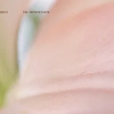
75347800013 TVA : FR70478753478