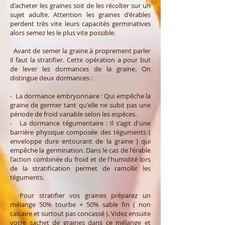
d'acheter les graines soit de les récolter sur un
sujet adulte. Attention les graines d'érables
perdent très vite leurs capacités germinatives
alors semez les le plus vite possible.
Avant de semer la graine à proprement parler
il faut la stratifier. Cette opération a pour but
de lever les dormances de la graine. On
distingue deux dormances :
- La dormance embryonnaire : Qui empêche la
graine de germer tant qu'elle ne subit pas une
période de froid variable selon les espèces.
- La dormance tégumentaire : Il s'agit d'une
barrière physique composée des téguments (
enveloppe dure entourant de la graine ) qui
empêche la germination. Dans le cas de l'érable
l'action combinée du froid et de l'humidité lors
de la stratification permet de ramollir les
téguments.
Pour stratifier vos graines préparez un
mélange 50% tourbe + 50% sable fin ( non
calcaire et surtout pas concassé ). Videz ensuite
votre sachet de graines dans ce mélange et