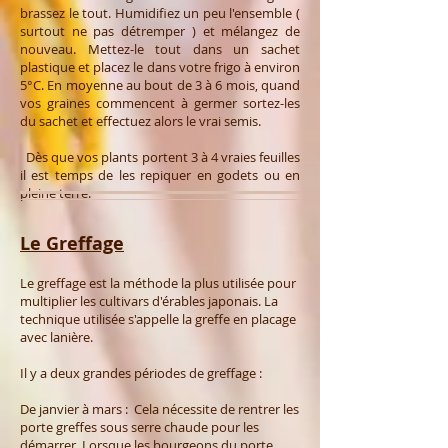
brassez le tout. Humidifiez un peu l'ensemble (
surtout ne pas détremper ) et mélangez de
nouveau. Mettez-le tout dans un sachet
plastique et placez le dans votre frigo à environ
5°C. En moyenne au bout de 3 à 6 mois, quand
vos graines commencent à germer sortez-les
du sachet et effectuez alors le vrai semis.
Dès que vos plants portent 3 à 4 vraies feuilles
il est temps de les repiquer en godets ou en
pleine terre.
Le Greffage
Le greffage est la méthode la plus utilisée pour
multiplier les cultivars d'érables japonais. La
technique utilisée s'appelle la greffe en placage
avec lanière.
Il y a deux grandes périodes de greffage :
De janvier à mars : Cela nécessite de rentrer les
porte greffes sous serre chaude pour les
démarrer. Lorsque les bourgeons du porte