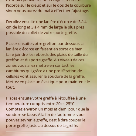
l'écorce sur le creux et sur le dos de la courbure
sinon vous aurez du mal à effectuer l'ajustage.
Décollez ensuite une lanière d'écorce de 3 à 4
cm de long et 3 à 4 mm de large le plus près
possible du collet de votre porte greffe.
Placez ensuite votre greffon par-dessous la
lanière d'écorce en faisant en sorte de bien
faire joindre les rebords des plaies de taille du
greffon et du porte greffe. Au niveau de ces
zones vous allez mettre en contact les
cambiums qui grâce à une prolifération de
cellules vont assurer la soudure de la greffe.
Mettez en place un élastique pour maintenir le
tout.
Placez ensuite votre greffe à l'étouffée à une
température compris entre 20 et 25°C.
Comptez environ un mois et demi pour que la
soudure se fasse. A la fin de l'automne, vous
pouvez sevrer la greffe, c'est à dire couper le
porte greffe juste au dessus de la greffe.