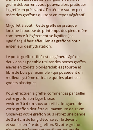
greffe débourrent vous pouvez alors pratiquer
la greffe en prélevant à l'extérieur sur un pied
mère des greffons qui sont en repos végétatif.
Mi-juillet à août : Cette greffe se pratique
lorsque la pousse de printemps des pieds mère
commence à légèrement se lignifier ( se
rigidifier ). Il faut effeuiller les greffons pour
éviter leur déshydratation.
Le porte greffe utilisé est en général âgé de
deux ans. Si possible utiliser des portes greffes
élevés en godets biodégradables ( tourbe et
fibre de bois par exemple ) qui possèdent un
meilleur système racinaire que les plants en
godets plastiques.
Pour effectuer la greffe, commencez par tailler
votre greffon en léger biseau
environ 3 à 4 cm sous un œil. La longueur de
votre greffon doit être au maximum de 15 cm.
Observez votre greffon puis retirez une bande
de 3 à 4 cm de long d'écorce sur le devant
et sur le derrière du greffon. Si votre greffon
n'est pas parfaitement rectiligne, retirez de