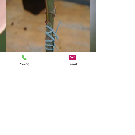
Phone
Email
Le Marcottage
Si vous disposez de plants mères
suffisamment gros, que vous êtes patient et
que vous voulez réussir avec certitude une
multiplication cette méthode est toute
indiquée.
Il est possible de mettre en oeuvre deux